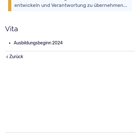
entwickeln und Verantwortung zu übernehmen...
Vita
Ausbildungsbeginn 2024
Zurück
Navigation
Leistungen
Navigation
Impressum
überspringen
überspringen
Klinik
Datenschutz
Mobile Praxis
Hinweisgebergesetz
Team
Aktuelles
Kontakt
© 2026 Pferdeklinik Bieberstein